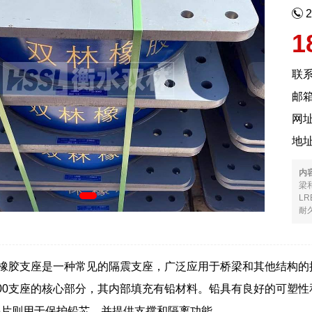
1
联
邮箱
网
地
内
梁
L
耐久
铅芯橡胶支座是一种常见的隔震支座，广泛应用于桥梁和其他结构
800支座的核心部分，其内部填充有铅材料。铅具有良好的可塑
垫片则用于保护铅芯，并提供支撑和隔离功能。