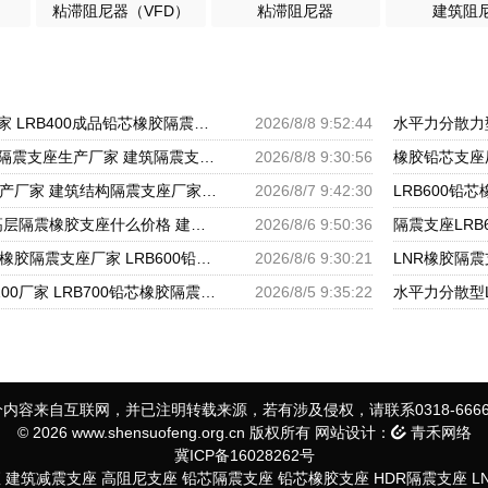
粘滞阻尼器（VFD）
粘滞阻尼器
建筑阻
HDR900隔震支座厂家 LRB400成品铅芯橡胶隔震支座生产厂家 建筑高承载力耗能隔震支座生产厂家
2026/8/8 9:52:44
HDR400高阻尼橡胶隔震支座生产厂家 建筑隔震支座JG 减橡胶隔震支座什么价格
2026/8/8 9:30:56
建筑铅芯隔振支座生产厂家 建筑结构隔震支座厂家电话 LRB300隔震支座多少钱
2026/8/7 9:42:30
橡胶抗震支座价格 高层隔震橡胶支座什么价格 建筑隔震支座1型生产厂家
2026/8/6 9:50:36
建筑水平力分散力型橡胶隔震支座厂家 LRB600铅芯橡胶隔震支座什么价格 建筑抗震橡胶支座
2026/8/6 9:30:21
LNR橡胶隔震支座1100厂家 LRB700铅芯橡胶隔震支座 隔震支座III型厂家
2026/8/5 9:35:22
内容来自互联网，并已注明转载来源，若有涉及侵权，请联系0318-6666
© 2026 www.shensuofeng.org.cn 版权所有 网站设计：
青禾网络
冀ICP备16028262号
座
建筑减震支座
高阻尼支座
铅芯隔震支座
铅芯橡胶支座
HDR隔震支座
L