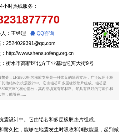
24小时热线服务：
8231877770
系人：王经理
QQ咨询
：2524029391@qq.com
址：
http://www.shensuofeng.org.cn
址：衡水市高新区北方工业基地迎宾大街9号
容简介：
LRB800铅芯橡胶支座是一种常见的隔震支座，广泛应用于桥
和其他结构的抗震设计中。它由铅芯和多层橡胶垫片组成。铅芯是
RB800支座的核心部分，其内部填充有铅材料。铅具有良好的可塑性和
性，能够在......
的抗震设计中。它由铅芯和多层橡胶垫片组成。
性和耐久性，能够在地震发生时吸收和消散能量，起到减