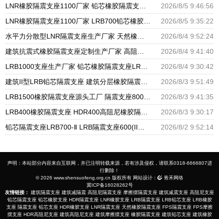
LNR橡胶隔震支座1100厂家 铅芯橡胶隔震支座定制 建筑隔震支座LBR生产厂家
2026/8/5 9:46:56
LNR橡胶隔震支座1100厂家 LRB700铅芯橡胶隔震支座 隔震支座III型厂家
2026/8/5 9:35:22
水平力分散型LNR隔震支座生产厂家 天然橡胶隔震支座(LNR)多少钱 建筑减高阻尼支座
2026/8/4 9:52:24
建筑抗震式橡胶隔震支座定制生产厂家 高阻尼橡胶隔震支座报价 建筑铅芯减震隔震支座生产厂家
2026/8/4 9:41:40
LRB1000支座生产厂家 铅芯橡胶隔震支座LRB1100-220 建筑橡胶隔震支座1型
2026/8/4 9:30:42
建筑II型LRB铅芯隔震支座 建筑分层橡胶隔震支座 摩擦滑移隔震支座生产厂家
2026/8/3 9:51:49
LRB1500橡胶隔震支座源头工厂 隔震支座800 楼房抗震支座厂家
2026/8/3 9:41:35
LRB400橡胶隔震支座 HDR400高阻尼橡胶隔震支座 LRB700铅芯支座生产厂家
2026/8/3 9:30:17
铅芯隔震支座LRB700-Ⅱ LRB隔震支座600(II型)生产厂家 建筑摩擦摆建筑隔震支座生产厂家
2026/8/2 9:52:14
声明：本站部分内容来自互联网，并已注明转载来源，若有涉及侵权，请联系0318-6666807进
行删除！
© 2026 www.shensuofeng.org.cn 版权所有 网站设计：
青禾网络
冀ICP备16028262号
友情链接：
建筑隔震支座
建筑减隔震
高阻尼隔震支座
摩擦摆隔震支座
建筑减震支座
高阻尼支座
铅芯隔震支座
铅芯橡胶支座
HDR隔震支座
LNR橡胶支座
LRB隔震支座
LRB铅芯支座
LRB橡胶
支座
隔震支座
铅芯支座
HDR橡胶支座
LNR隔震支座
天然橡胶隔震支座
FPS隔震支座
FPS摩擦
摆支座
HDR高阻尼支座
建筑高阻尼支座
建筑摩擦摆支座
橡胶隔震支座
建筑铅芯支座
建筑橡胶