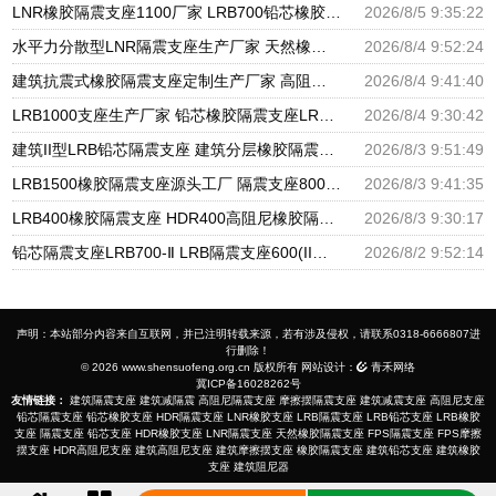
LNR橡胶隔震支座1100厂家 LRB700铅芯橡胶隔震支座 隔震支座III型厂家
2026/8/5 9:35:22
水平力分散型LNR隔震支座生产厂家 天然橡胶隔震支座(LNR)多少钱 建筑减高阻尼支座
2026/8/4 9:52:24
建筑抗震式橡胶隔震支座定制生产厂家 高阻尼橡胶隔震支座报价 建筑铅芯减震隔震支座生产厂家
2026/8/4 9:41:40
LRB1000支座生产厂家 铅芯橡胶隔震支座LRB1100-220 建筑橡胶隔震支座1型
2026/8/4 9:30:42
建筑II型LRB铅芯隔震支座 建筑分层橡胶隔震支座 摩擦滑移隔震支座生产厂家
2026/8/3 9:51:49
LRB1500橡胶隔震支座源头工厂 隔震支座800 楼房抗震支座厂家
2026/8/3 9:41:35
LRB400橡胶隔震支座 HDR400高阻尼橡胶隔震支座 LRB700铅芯支座生产厂家
2026/8/3 9:30:17
铅芯隔震支座LRB700-Ⅱ LRB隔震支座600(II型)生产厂家 建筑摩擦摆建筑隔震支座生产厂家
2026/8/2 9:52:14
声明：本站部分内容来自互联网，并已注明转载来源，若有涉及侵权，请联系0318-6666807进
行删除！
© 2026 www.shensuofeng.org.cn 版权所有 网站设计：
青禾网络
冀ICP备16028262号
友情链接：
建筑隔震支座
建筑减隔震
高阻尼隔震支座
摩擦摆隔震支座
建筑减震支座
高阻尼支座
铅芯隔震支座
铅芯橡胶支座
HDR隔震支座
LNR橡胶支座
LRB隔震支座
LRB铅芯支座
LRB橡胶
支座
隔震支座
铅芯支座
HDR橡胶支座
LNR隔震支座
天然橡胶隔震支座
FPS隔震支座
FPS摩擦
摆支座
HDR高阻尼支座
建筑高阻尼支座
建筑摩擦摆支座
橡胶隔震支座
建筑铅芯支座
建筑橡胶
支座
建筑阻尼器