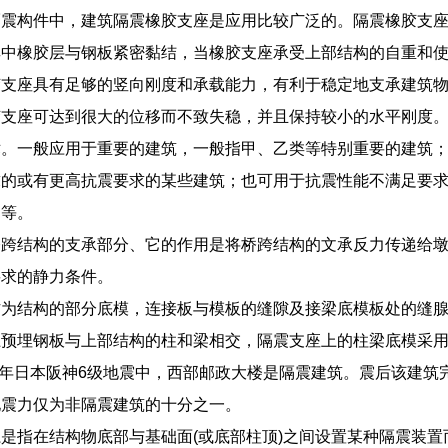
隔震构件中，建筑隔震橡胶支座是应用比较广泛的。隔震橡胶支
其中橡胶层与钢板紧密黏结，当橡胶支座承受上部结构的自重和
胶支座具有足够的竖向刚度和承载能力，有利于稳定地支承建筑
胶支座可达到很大的位移而不致失稳，并且保持较小的水平刚度
术。一般应用于重要的建筑，一般指甲、乙类等特别重要的建筑
求的或有更高抗震要求的某些建筑；也可用于抗震性能不满足要
护等。
桥跨结构的支承部分、它的作用是将桥跨结构的文承反力传递给
要求的静力条件。
作为结构的部分底模，连接板与模板的缝隙及接梁底模板处的缝
上预埋钢板与上部结构的柱和梁相交，隔震支座上的柱梁底模采
95年日本阪神6级地震中，西部邮政大楼是隔震建筑。震后该建
地震力仅为非隔震建筑的十分之一。
是指在结构物底部与基础面(或底部柱顶)之间设置某种隔震装