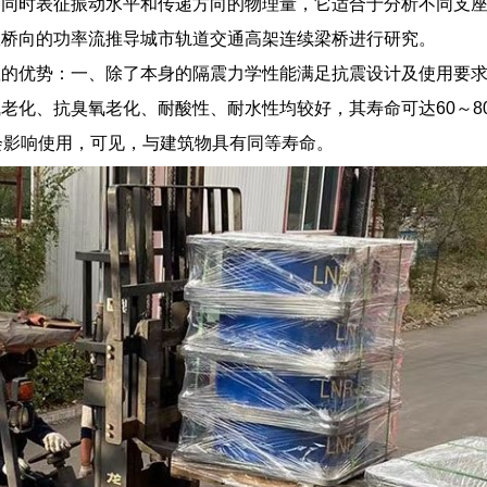
够同时表征振动水平和传递方向的物理量，它适合于分析不同支
纵桥向的功率流推导城市轨道交通高架连续梁桥进行研究。
座的优势：一、除了本身的隔震力学性能满足抗震设计及使用要
老化、抗臭氧老化、耐酸性、耐水性均较好，其寿命可达60～8
会影响使用，可见，与建筑物具有同等寿命。