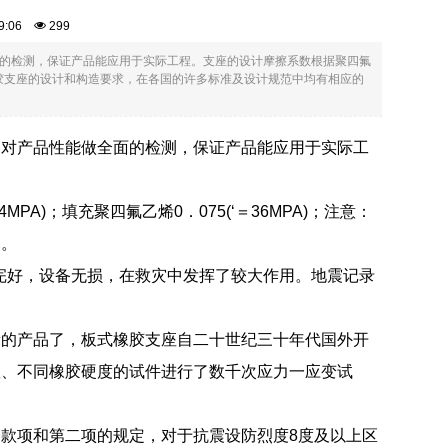
:29:06
299
的检测，保证产品能应用于实际工程。支座的设计摩擦系数根据聚四氟
：板式橡胶支座的设计和构造要求，在各国的许多标准及设计规范中均有相应的
是对产品性能做全面的检测，保证产品能应用于实际工
A)；填充聚四氟乙烯0．075(‘＝36MPA)；注意：
定。
筑完好，设备无损，在救灾中发挥了较大作用。地震记录
新的产品了，板式橡胶支座自二十世纪三十年代国外开
数、不同橡胶硬度的试件进行了数千次应力一应变试
款项和第二项的规定，对于抗震设防烈度8度及以上区