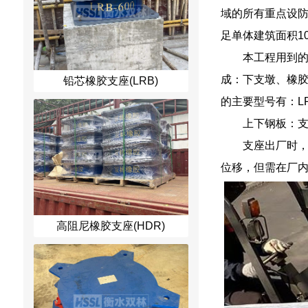
域的所有重点设防
足单体建筑面积1
本工程用到
成：下支墩、橡胶
铅芯橡胶支座(LRB)
的主要型号有：LRB
上下钢板：
支座出厂时
位移，但需在厂
高阻尼橡胶支座(HDR)