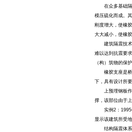
在众多基础
模压硫化而成。
刚度增大，使橡
大大减小，使橡
建筑隔震技
难以达到抗震要
（构）筑物的保
橡胶支座是
下，具有设计所
上预埋钢板
撑，该部位由于
实例2：19
显示该建筑所受
结构隔震体系