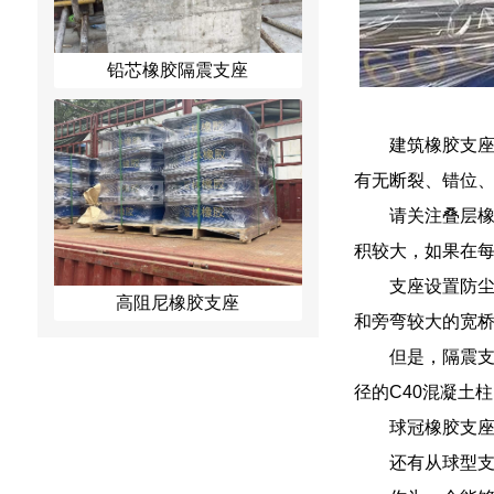
铅芯橡胶隔震支座
建筑橡胶支座
有无断裂、错位
请关注叠层
积较大，如果在
支座设置防尘
高阻尼橡胶支座
和旁弯较大的宽
但是，隔震支
径的C40混凝土柱
球冠橡胶支
还有从球型