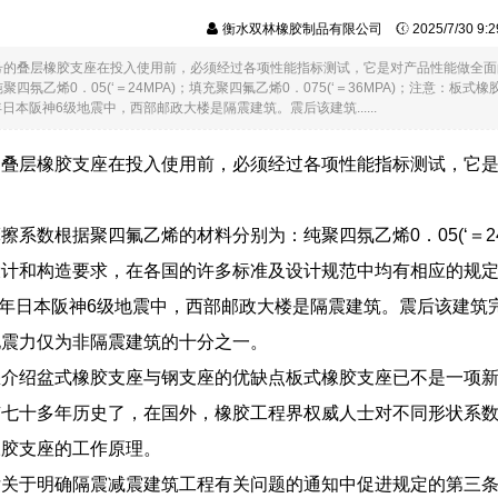
衡水双林橡胶制品有限公司
2025/7/30 9
号的叠层橡胶支座在投入使用前，必须经过各项性能指标测试，它是对产品性能做全面
四氛乙烯0．05(‘＝24MPA)；填充聚四氟乙烯0．075(‘＝36MPA)；注意
年日本阪神6级地震中，西部邮政大楼是隔震建筑。震后该建筑......
的叠层橡胶支座在投入使用前，必须经过各项性能指标测试，它
系数根据聚四氟乙烯的材料分别为：纯聚四氛乙烯0．05(‘＝24MP
设计和构造要求，在各国的许多标准及设计规范中均有相应的规
95年日本阪神6级地震中，西部邮政大楼是隔震建筑。震后该建
地震力仅为非隔震建筑的十分之一。
您介绍盆式橡胶支座与钢支座的优缺点板式橡胶支座已不是一项
有七十多年历史了，在国外，橡胶工程界权威人士对不同形状系
橡胶支座的工作原理。
厅关于明确隔震减震建筑工程有关问题的通知中促进规定的第三条