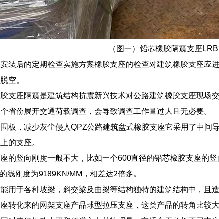
（图一）铅芯橡胶隔震支座LRB1
安装后的定期检查实施方案橡胶支座的检查对建筑橡胶支座应进
、脱空。
橡胶支座隔震是建筑结构抗震新兴技术对公路建筑橡胶支座现场交
每个省份展开交通荷载调查，会导致调查工作量过大且无必要。
围板，减少灰尘侵入QPZ公路建筑盆式橡胶支座它采用了中间
桥上的支座。
座的竖向刚度一般不大，比如一个600直径的铅芯橡胶支座的竖向刚
的线刚度为9189KN/MM，相差达2倍多。
座能用于各种坡梁，斜交梁及曲梁等结构独特的建筑结构中，且
支座转化来的网架支座产品球型拉压支座，这类产品的转角比较