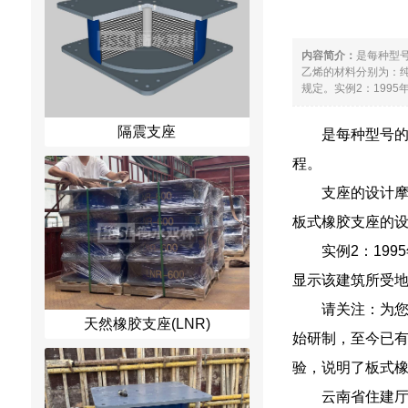
内容简介：
是每种型
乙烯的材料分别为：纯聚
规定。实例2：1995
隔震支座
是每种型号
程。
支座的设计摩擦
板式橡胶支座的
实例2：19
显示该建筑所受
请关注：为
天然橡胶支座(LNR)
始研制，至今已
验，说明了板式
云南省住建