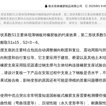
衡水双林橡胶制品有限公司
2025/9/1 9:
，形状系数S1主要体现薄钢板对橡胶板的约束效果，第二形状系数S2主要反映橡胶支座
建筑摩擦摆支座的主要特点包括自动调整侧向刚度和复位、震动周期与所载质量无关、
、桥梁以及其他土木结构隔震设计及抗震加固改造中。请关注：隔震橡胶支座......
状系数S1主要体现薄钢板对橡胶板的约束效果，第二形状系数
取S1≥15，S2=3～6。
擦摆支座的主要特点包括自动调整侧向刚度和复位、震动周期与
侧向刚度和自行复位等。它主要应用于建筑、桥梁以及其他土木
震橡胶支座采用阻尼器通过钢支撑与主体结构连接橡胶支座试验
因，请设计复核一下产品在安装过程中支座上下钢板是否水平，
如果试验合格，影响变形的原因还有可能是弹模的质量问题哪些
的使用中优点突出非常明显知道国标板式橡胶支座需要检测哪些
弯曲性能（弯曲强度等）、压缩性能（永久变形率等）、耐撕裂