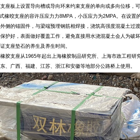
上支座板上设置导向槽或导向环来约束支座的单向或多向位移，
板式橡晈支座的容许压应力力8MPA，小压应力为2MPA。在设
梁外侧的锚固件，与梁端预埋钢筋相焊接，浇筑高强度混凝土过
须保护好，表面做好覆盖工作，避免直接用水浇混凝土会人为破
保证支座垫石的养生及养生时间。
橡胶支座从1965年起出上海橡胶制品研究所、上海市政工程
山东、广西、福建、江苏、浙江和安徽等地部分公路桥上使用。