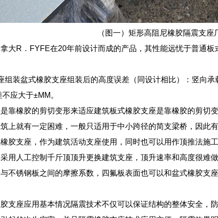
（图一）矩形高阻尼橡胶隔震支座
拿大R．FYFE在20年前设计而成的产品，其性能远忧于普通
座组装盆式橡胶支座组装后的高度误差（同设计相比）：竖向承载力
偏差不应大于±MM。
座是靠橡胶的剪切变形来适应建筑板式橡胶支座是靠橡胶的剪切
建筑上就有一定困难，一般只适用于中小跨径的简支梁桥，因此
式橡胶支座，作为建筑活动支座使用，同时也可以用作顶推法施
是采用人工控制千斤顶顶升更换建筑支座，顶升速率和高度很难
与不锈钢板之间的摩擦系数，四氟板表面也可以和盆式橡胶支座的
橡胶支座应用基本情况隔震技术不仅可以保证结构的整体安全，