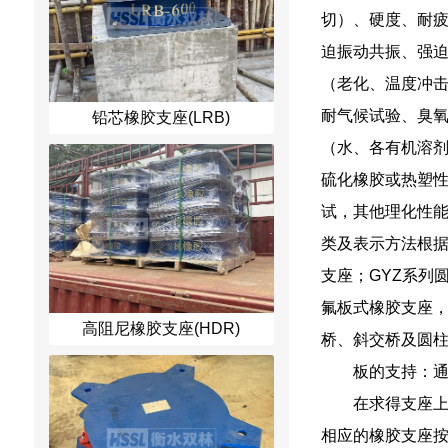
切）、硬度、耐
迫振动共振、强
（老化、温度冲
耐气候试验、臭氧
铅芯橡胶支座(LRB)
（水、各有机溶
硫化橡胶或热塑
试，其他理化性
类及表示方法根据
支座；GYZ系列
氟板式橡胶支座，
高阻尼橡胶支座(HDR)
桥、斜交桥及圆柱
板的支持：
在求得支座
相应的橡胶支座按