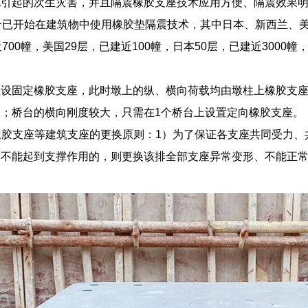
此引起的次生灾害，并且隔震橡胶支座技术应用方便、隔震效果
个已开始在建筑物中使用橡胶垫隔震技术，其中日本、新西兰、
700幢，美国29层，已建近100幢，日本50层，已建近3000
上设固定橡胶支座，此时墩上的纵、横向荷载均由墩柱上橡胶支
；桥台的横向刚度较大，只需在1个桥台上设置定向橡胶支座。
式橡胶支座等建筑支座的更换原则：1）为了保证各支座共同受力
不能起到支撑作用的，则更换该排全部支座异常变形、不能正常