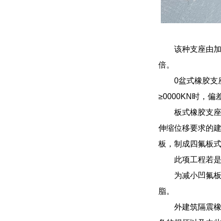
该种支座由加
倍。
0盆式橡胶支
≥0000KN时，
板式橡胶支
伸缩位移要求的
板，制成四氟板
此项工程若
为减小凹氟板
脂。
外建筑隔震