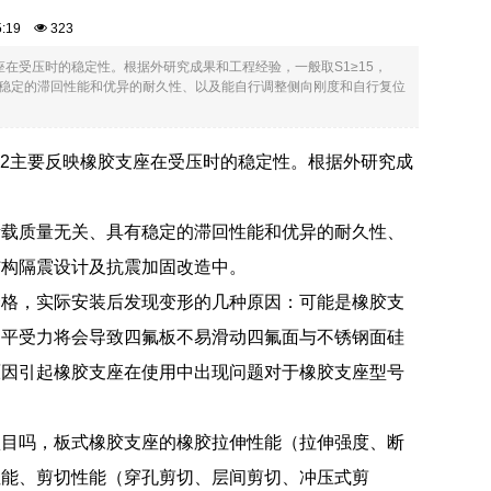
45:19
323
在受压时的稳定性。根据外研究成果和工程经验，一般取S1≥15，
具有稳定的滞回性能和优异的耐久性、以及能自行调整侧向刚度和自行复位
S2主要反映橡胶支座在受压时的稳定性。根据外研究成
所载质量无关、具有稳定的滞回性能和优异的耐久性、
结构隔震设计及抗震加固改造中。
合格，实际安装后发现变形的几种原因：可能是橡胶支
不平受力将会导致四氟板不易滑动四氟面与不锈钢面硅
原因引起橡胶支座在使用中出现问题对于橡胶支座型号
项目吗，板式橡胶支座的橡胶拉伸性能（拉伸强度、断
性能、剪切性能（穿孔剪切、层间剪切、冲压式剪