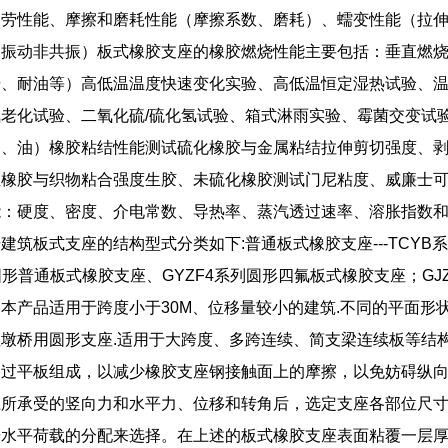
疲劳性能、摩擦和磨耗性能（摩擦系数、磨耗）、蠕变性能（拉
迫振动非共振）板式橡胶支座的橡胶燃烧性能主要包括：垂直燃
击、耐油等）高低温温度快速变化实验、高低温恒定湿热试验、
老化试验、二氧化硫/硫化氢试验、箱式淋雨实验、霉菌交变试
剂、油）橡胶粘结性能测试硫化橡胶与金属粘结拉伸剪切强度、
性橡胶与织物粘合强度生胶、未硫化橡胶测试门尼粘度、威廉士
能：硬度、密度、介电常数、导热率、蒸汽透过速率、溶胀指数
建筑板式支座的结构型式分类如下:普通板式橡胶支座---TCYB
圆形普通板式橡胶支座、GYZF4系列圆形四氟板式橡胶支座；GJ
本产品适用于跨度小于30M、位移量较小的建筑.不同的平面形
墩桥用圆形支座.适用于大跨度、多跨连续、简支梁连续板等结
通过平板组成，以减少橡胶支座钢接触面上的摩擦，以免妨碍纵
上所承受的竖向力和水平力、位移和转角后，选定支座各部位尺
水平荷载的分配来选择。在上述的板式橡胶支座表面粘覆一层厚2