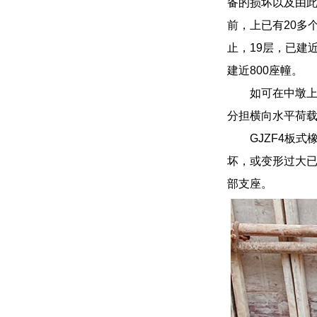
备的损坏以及由
前，上已有20多
止，19层，已建近
建近800座幢。
如可在中墩
分担横向水平荷载
GJZF4板
坏，或变形过大已
部支座。