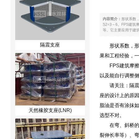
内容简介：
形状系数
S2=3～6。FPS
等。它主要应用于建筑
隔震支座
形状系数，形
果和工程经验，一般
FPS建筑摩
以及能自行调整
请关注：隔
座的设计上的原
脂油是否有涂抹
天然橡胶支座(LNR)
选型不对。
在弯、斜桥
裂伸长率等）、