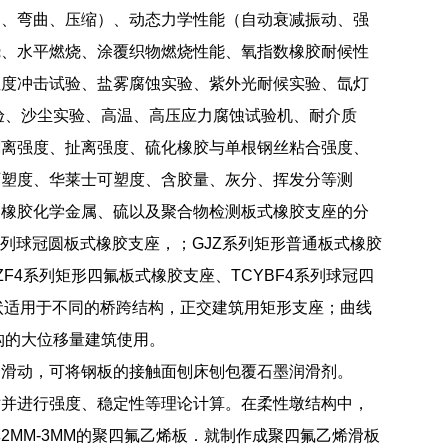
伸、弯曲、压缩）、动态力学性能（自动衰减振动、强
烧、水平燃烧、涂覆织物燃烧性能、氧指数橡胶耐候性
温度冲击试验、盐雾腐蚀实验、紫外光耐候实验、氙灯
验、沙尘实验、高温、高压应力腐蚀试验机、耐介质
剥离强度、扯离强度、硫化橡胶与单根钢丝粘合强度、
可塑度、华莱士可塑度、含胶量、灰分、挥发分等测
和橡胶化学金属、硫以及聚合物检测板式橡胶支座的分
系列球冠圆板式橡胶支座，；GJZ系列矩形普通板式橡胶
ZF4系列矩形四氟板式橡胶支座、TCYBF4系列球冠四
状适用于不同的桥跨结构，正交建筑用矩形支座；曲线
构的大位移量建筑使用。
向滑动，可将钢板的接触面刨床刨包覆石墨润滑剂。
寸并进行强度、稳定性等理论计算。在柔性墩结构中，
MM-3MM的聚四氟乙烯板．就制作成聚四氟乙烯滑板