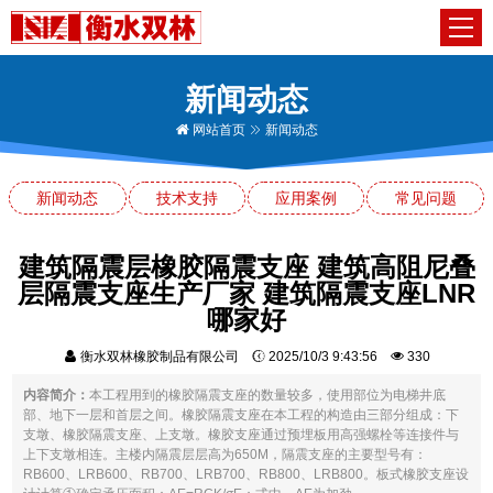
新闻动态
网站首页
新闻动态
新闻动态
技术支持
应用案例
常见问题
建筑隔震层橡胶隔震支座 建筑高阻尼叠
层隔震支座生产厂家 建筑隔震支座LNR
哪家好
衡水双林橡胶制品有限公司
2025/10/3 9:43:56
330
内容简介：
本工程用到的橡胶隔震支座的数量较多，使用部位为电梯井底
部、地下一层和首层之间。橡胶隔震支座在本工程的构造由三部分组成：下
支墩、橡胶隔震支座、上支墩。橡胶支座通过预埋板用高强螺栓等连接件与
上下支墩相连。主楼内隔震层层高为650M，隔震支座的主要型号有：
RB600、LRB600、RB700、LRB700、RB800、LRB800。板式橡胶支座设