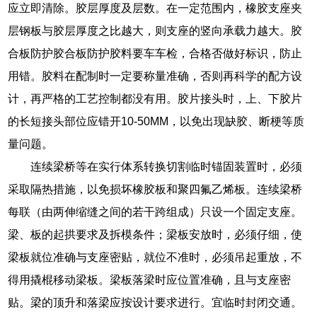
应立即清除。胶层厚度及层数。在一定范围内，橡胶支座夹
层钢板与胶层厚度之比越大，则支座的竖向承载力越大。胶
合板防护胶合板防护胶料要车车检，合格否做好标识，防止
用错。胶料在配制时一定要称量准确，否则再科学的配方设
计，再严格的工艺控制都没有用。胶片接头时，上、下胶片
的长短接头部位应错开10-50MM，以免出现缺胶、断梗等质
量问题。
连续梁桥等在实行体系转换切割临时锚固装置时，必须
采取隔热措施，以免损坏橡胶板和聚四氟乙烯板。连续梁桥
每联（由两伸缩缝之间的若干跨组成）只设一个固定支座。
梁、板的起拱要求及拆模条件；梁板安放时，必须仔细，使
梁板就位准确与支座密贴，就位不准时，必须吊起重放，不
得用撬棍移动梁板。梁板落梁时应位置准确，且与支座密
贴。梁的顶升和落梁应按设计要求进行。宜临时封闭交通。