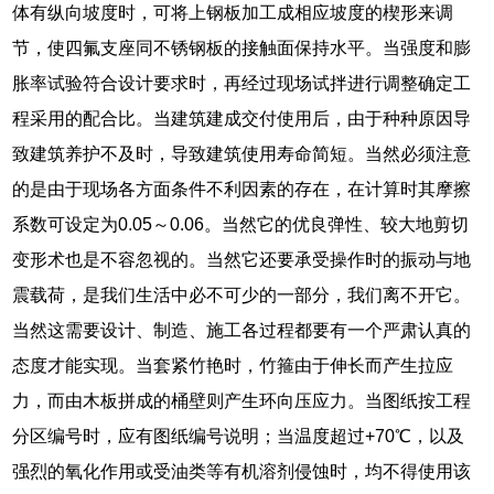
体有纵向坡度时，可将上钢板加工成相应坡度的楔形来调
节，使四氟支座同不锈钢板的接触面保持水平。当强度和膨
胀率试验符合设计要求时，再经过现场试拌进行调整确定工
程采用的配合比。当建筑建成交付使用后，由于种种原因导
致建筑养护不及时，导致建筑使用寿命简短。当然必须注意
的是由于现场各方面条件不利因素的存在，在计算时其摩擦
系数可设定为0.05～0.06。当然它的优良弹性、较大地剪切
变形术也是不容忽视的。当然它还要承受操作时的振动与地
震载荷，是我们生活中必不可少的一部分，我们离不开它。
当然这需要设计、制造、施工各过程都要有一个严肃认真的
态度才能实现。当套紧竹艳时，竹箍由于伸长而产生拉应
力，而由木板拼成的桶壁则产生环向压应力。当图纸按工程
分区编号时，应有图纸编号说明；当温度超过+70℃，以及
强烈的氧化作用或受油类等有机溶剂侵蚀时，均不得使用该