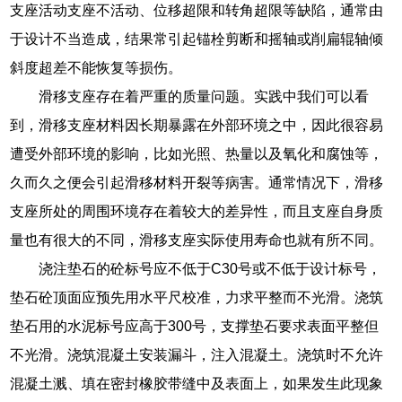
支座活动支座不活动、位移超限和转角超限等缺陷，通常由
于设计不当造成，结果常引起锚栓剪断和摇轴或削扁辊轴倾
斜度超差不能恢复等损伤。
滑移支座存在着严重的质量问题。实践中我们可以看
到，滑移支座材料因长期暴露在外部环境之中，因此很容易
遭受外部环境的影响，比如光照、热量以及氧化和腐蚀等，
久而久之便会引起滑移材料开裂等病害。通常情况下，滑移
支座所处的周围环境存在着较大的差异性，而且支座自身质
量也有很大的不同，滑移支座实际使用寿命也就有所不同。
浇注垫石的砼标号应不低于C30号或不低于设计标号，
垫石砼顶面应预先用水平尺校准，力求平整而不光滑。浇筑
垫石用的水泥标号应高于300号，支撑垫石要求表面平整但
不光滑。浇筑混凝土安装漏斗，注入混凝土。浇筑时不允许
混凝土溅、填在密封橡胶带缝中及表面上，如果发生此现象