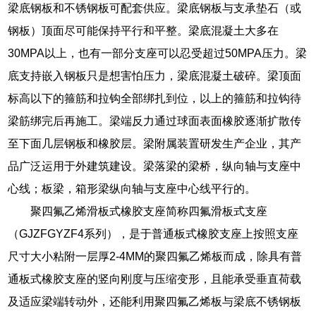
梁底钢板和不锈钢板可配套供应。梁底钢板与支承垫石（或
钢板）顶面尽可能保持平行和平整。梁底混凝土大多在
30MPA以上，也有一部分支座可以忍受超过50MPA压力。梁
底支持嵌入钢板只是想害怕压力，梁底混凝土破碎。梁顶面
标高以下的箍筋和拉钩全部绑扎到位，以上的箍筋和拉钩待
梁筋绑完后再施工。梁端反力通过球面表面橡胶逐渐扩散传
至下面几层钢板和橡胶层。梁附属装置研发生产企业，其产
品广泛运用于外建筑建设。梁落梁的梁桥，纵向轴与支座中
心线；板梁，箱形梁纵向轴与支座中心线平行的。
聚四氟乙烯滑板式橡胶支座简称四氟滑板式支座
（GJZFGYZF4系列），是于普通板式橡胶支座上按照支座
尺寸大小粘附一层厚2-4MM的聚四氟乙烯板而成，除具有普
通板式橡胶支座的竖向刚度与压缩变形，且能承受垂直荷载
及适应梁端转动外，还能利用聚四氟乙烯板与梁底不锈钢板