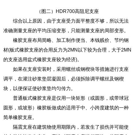
（图二）HDR700高阻尼支座
综合以上原因，由于支座受力面平整度不够，所以无法
准确测量支座的平均压缩变形，只能测量支座的局部变形。
橡胶支座布局简略、加工制作便当、本钱贱价、节约钢
材(板式橡胶支座的合用反力为2MN以下较为合理，大于2MN
的支座选用盆式橡胶支座较为经济)。
如果在支座安装时，采用螺丝或钢楔块等措施进行支座
调平，在灌注砂浆垫层凝固后，必须拆除调平螺丝及钢楔
块，以便保证使砂浆垫均匀传力。
普通板式橡胶支座是仅用一块矩形（或圆形，或带球冠
圆形，或坡形）橡胶板做成的适用于中、小跨度建筑的一种
简单橡胶支座。
隔震支座在建筑物使用期限内，若发生了损伤并可能使