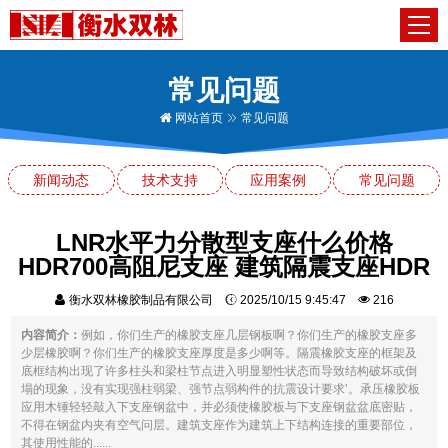
常见问题
网站首页
常见问题
新闻动态
技术支持
应用案例
常见问题
LNR水平力分散型支座什么价格
HDR700高阻尼支座 建筑隔震支座HDR
衡水双林橡胶制品有限公司
2025/10/15 9:45:47
216
内容简介：
例如，你们生产的橡胶支座几层钢板啊？你们生产的橡胶支座多
少层橡胶啊？你们生产的橡胶支座厚度是多少啊等。隔震橡胶支座的框架及
底框结构出现了许多柱头和梁柱节点进入明显塑性状态而导致结构破坏或倒
塌的现象，没有实现强柱弱梁、强节点弱构件的抗震设计要求’。承压橡胶板
应用木锤轻轻敲入下支座钢盆中，并必须使橡胶板与下支座钢盆盆底密贴，
不得在钢盆内夹有空气问层。建筑支座作为建筑上下结构连接的重要部位，
其使用性能的......