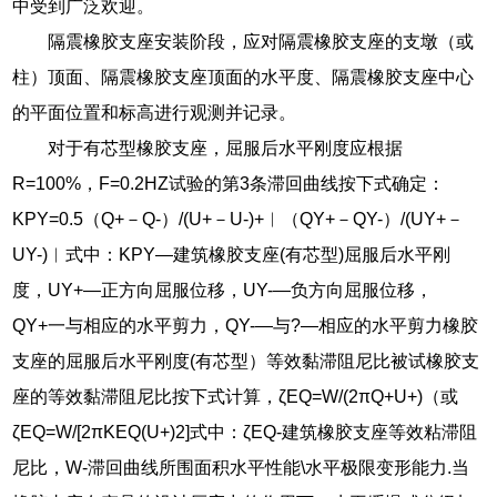
中受到广泛欢迎。
隔震橡胶支座安装阶段，应对隔震橡胶支座的支墩（或
柱）顶面、隔震橡胶支座顶面的水平度、隔震橡胶支座中心
的平面位置和标高进行观测并记录。
对于有芯型橡胶支座，屈服后水平刚度应根据
R=100%，F=0.2HZ试验的第3条滞回曲线按下式确定：
KPY=0.5（Q+－Q-）/(U+－U-)+︱（QY+－QY-）/(UY+－
UY-)︱式中：KPY―建筑橡胶支座(有芯型)屈服后水平刚
度，UY+―正方向屈服位移，UY-―负方向屈服位移，
QY+一与相应的水平剪力，QY-―与?—相应的水平剪力橡胶
支座的屈服后水平刚度(有芯型）等效黏滞阻尼比被试橡胶支
座的等效黏滞阻尼比按下式计算，ζEQ=W/(2πQ+U+)（或
ζEQ=W/[2πKEQ(U+)2]式中：ζEQ-建筑橡胶支座等效粘滞阻
尼比，W-滞回曲线所围面积水平性能\水平极限变形能力.当