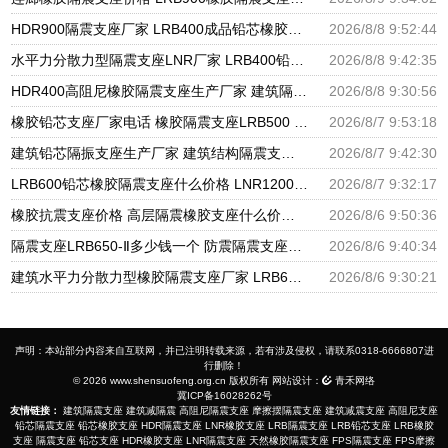
HDR900隔震支座厂家 LRB400成品铅芯橡胶隔震支座生产厂家 建筑高承载力耗能隔震支座生产厂家
2026/8/8 9:52:44
水平力分散力型隔震支座LNR厂家 LRB400铅芯隔震支座多少钱 隔震支座LBR600
2026/8/8 9:42:35
HDR400高阻尼橡胶隔震支座生产厂家 建筑隔震支座JG 减橡胶隔震支座什么价格
2026/8/8 9:30:56
橡胶铅芯支座厂家电话 橡胶隔震支座LRB500 民用建筑隔震支座生产厂家
2026/8/7 9:53:18
建筑铅芯隔振支座生产厂家 建筑结构隔震支座厂家电话 LRB300隔震支座多少钱
2026/8/7 9:42:30
LRB600铅芯橡胶隔震支座什么价格 LNR1200支座厂家 建筑铅芯橡胶隔震支座LRB厂家
2026/8/7 9:32:17
橡胶抗震支座价格 高层隔震橡胶支座什么价格 建筑隔震支座1型生产厂家
2026/8/6 9:50:36
隔震支座LRB650-Ⅱ多少钱一个 防震隔震支座厂家电话 LNR1200橡胶支座生产加工
2026/8/6 9:40:34
建筑水平力分散力型橡胶隔震支座厂家 LRB600铅芯橡胶隔震支座什么价格 建筑抗震橡胶支座
2026/8/6 9:30:21
声明：本站部分内容来自互联网，并已注明转载来源，若有涉及侵权，请联系0318-6666807进
行删除！
© 2026 www.shensuofeng.org.cn 版权所有 网站设计：
青禾网络
冀ICP备16028262号
友情链接：
建筑隔震支座
建筑减隔震
高阻尼隔震支座
摩擦摆隔震支座
建筑减震支座
高阻尼支座
铅芯隔震支座
铅芯橡胶支座
HDR隔震支座
LNR橡胶支座
LRB隔震支座
LRB铅芯支座
LRB橡胶
支座
隔震支座
铅芯支座
HDR橡胶支座
LNR隔震支座
天然橡胶隔震支座
FPS隔震支座
FPS摩擦